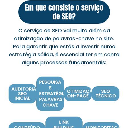
Em que consiste o serviço
de SEO?
O serviço de SEO vai muito além da
otimização de palavras-chave no site.
Para garantir que estás a investir numa
estratégia sólida, é essencial ter em conta
alguns processos fundamentais:
PESQUISA
E
AUDITORIA
OTIMIZAÇÃO
SEO
SEO
ESTRATÉGIADE
ON-PAGE
TÉCNICO
INICIAL
PALAVRAS-
CHAVE
LINK
CONTEÚDO
BUILDING
MONITORIZAÇÃO