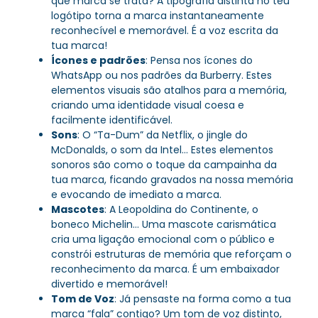
que marca se trata? A tipografia distinta no teu
logótipo torna a marca instantaneamente
reconhecível e memorável. É a voz escrita da
tua marca!
Ícones e padrões
: Pensa nos ícones do
WhatsApp ou nos padrões da Burberry. Estes
elementos visuais são atalhos para a memória,
criando uma identidade visual coesa e
facilmente identificável.
Sons
: O “Ta-Dum” da Netflix, o jingle do
McDonalds, o som da Intel… Estes elementos
sonoros são como o toque da campainha da
tua marca, ficando gravados na nossa memória
e evocando de imediato a marca.
Mascotes
: A Leopoldina do Continente, o
boneco Michelin… Uma mascote carismática
cria uma ligação emocional com o público e
constrói estruturas de memória que reforçam o
reconhecimento da marca. É um embaixador
divertido e memorável!
Tom de Voz
: Já pensaste na forma como a tua
marca “fala” contigo? Um tom de voz distinto,